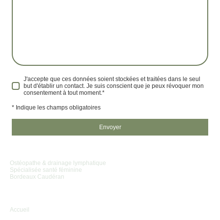
J'accepte que ces données soient stockées et traitées dans le seul
but d'établir un contact. Je suis conscient que je peux révoquer mon
consentement à tout moment.*
* Indique les champs obligatoires
Envoyer
Mathilde Goethals
Ostéopathe & drainage lymphatique
Spécialisée santé féminine
Bordeaux Caudéran
Navigation
Accueil