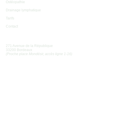
Ostéopathie
Drainage lymphatique
Tarifs
Contact
Adresse
271 Avenue de la République
33200 Bordeaux
(Proche place Mondésir, accès ligne 1-16)
Si vous avez la moindre question ou le moindre doute, n'hésitez pas à
m'envoyer un petit message !